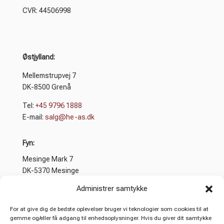
CVR: 44506998
Østjylland:
Mellemstrupvej 7
DK-8500 Grenå
Tel:
+45 9796 1888
E-mail:
salg@he-as.dk
Fyn:
Mesinge Mark 7
DK-5370 Mesinge
Administrer samtykke
Tel:
+45 9796 1888
E-mail:
salg@he-as.dk
For at give dig de bedste oplevelser bruger vi teknologier som cookies til at
gemme og/eller få adgang til enhedsoplysninger. Hvis du giver dit samtykke